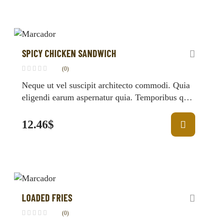
SPICY CHICKEN SANDWICH
(0)
Neque ut vel suscipit architecto commodi. Quia
eligendi earum aspernatur quia. Temporibus qui
fugit rerum corrupti placeat laudantium.
12.46
$
LOADED FRIES
(0)