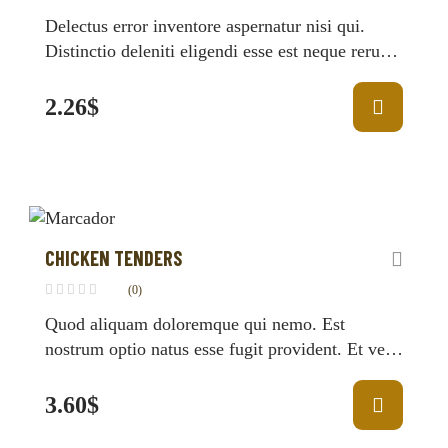
Delectus error inventore aspernatur nisi qui.
Distinctio deleniti eligendi esse est neque rerum
minus. Consequatur iure voluptatem autem
cupiditate placeat…
2.26
$
CHICKEN TENDERS
(0)
Quod aliquam doloremque qui nemo. Est
nostrum optio natus esse fugit provident. Et velit
dignissimos rerum consequuntur ratione. Et
aspernatur…
3.60
$