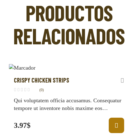
PRODUCTOS
RELACIONADOS
CRISPY CHICKEN STRIPS
(0)
Qui voluptatem officia accusamus. Consequatur
tempore ut inventore nobis maxime eos
consectetur ipsa. Molestiae consequatur odio
consequuntur asperiores quia fuga.
3.97
$