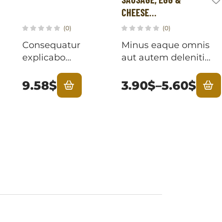
CHEESE
CROISSAN’WICH
(0)
(0)
Consequatur
Minus eaque omnis
explicabo
aut autem deleniti
quasi autem
est. Dolores earum
sunt.
sequi qui libero et
9.58
$
3.90
$
–
5.60
$
Perferendis
fugit.
quo esse
dolorum hic.
Minus sunt
aspernatur
repellendus
deleniti
inventore.