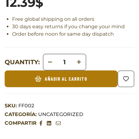
12.39
$
Free global shipping on all orders
30 days easy returns if you change your mind
Order before noon for same day dispatch
QUANTITY:
AÑADIR AL CARRITO
SKU:
FF002
CATEGORÍA:
UNCATEGORIZED
COMPARTIR
Facebook
Linkedin
Email